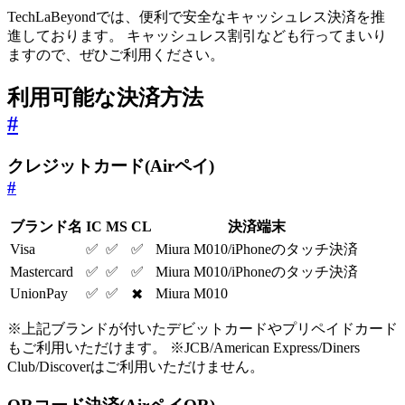
TechLaBeyondでは、便利で安全なキャッシュレス決済を推
進しております。 キャッシュレス割引なども行ってまいり
ますので、ぜひご利用ください。
利用可能な決済方法
#
クレジットカード(Airペイ)
#
ブランド名
IC
MS
CL
決済端末
Visa
✅
✅
✅
Miura M010/iPhoneのタッチ決済
Mastercard
✅
✅
✅
Miura M010/iPhoneのタッチ決済
UnionPay
✅
✅
Miura M010
✖
※上記ブランドが付いたデビットカードやプリペイドカード
もご利用いただけます。 ※JCB/American Express/Diners
Club/Discoverはご利用いただけません。